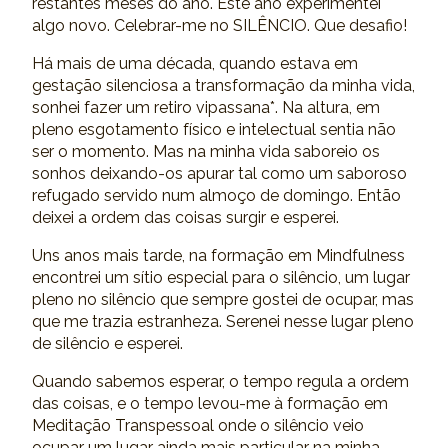
restantes meses do ano. Este ano experimentei
algo novo. Celebrar-me no SILÊNCIO. Que desafio!
Há mais de uma década, quando estava em
gestação silenciosa a transformação da minha vida,
sonhei fazer um retiro vipassana*. Na altura, em
pleno esgotamento físico e intelectual sentia não
ser o momento. Mas na minha vida saboreio os
sonhos deixando-os apurar tal como um saboroso
refugado servido num almoço de domingo. Então
deixei a ordem das coisas surgir e esperei.
Uns anos mais tarde, na formação em Mindfulness
encontrei um sítio especial para o silêncio, um lugar
pleno no silêncio que sempre gostei de ocupar, mas
que me trazia estranheza. Serenei nesse lugar pleno
de silêncio e esperei.
Quando sabemos esperar, o tempo regula a ordem
das coisas, e o tempo levou-me à formação em
Meditação Transpessoal onde o silêncio veio
ocupar um lugar ainda mais particular na minha