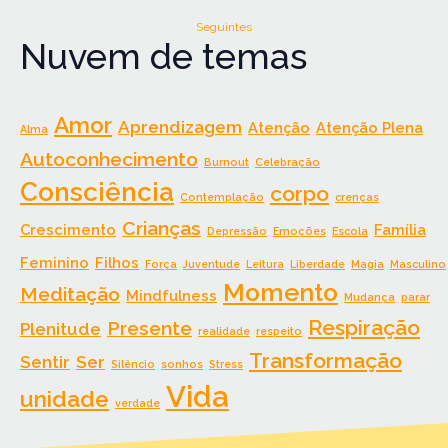
Seguintes
Nuvem de temas
Amor
Aprendizagem
Atenção
Atenção Plena
Alma
Autoconhecimento
Burnout
Celebração
Consciência
corpo
Contemplação
crenças
Crianças
Crescimento
Família
Depressão
Emoções
Escola
Feminino
Filhos
Força
Juventude
Leitura
Liberdade
Magia
Masculino
Momento
Meditação
Mindfulness
Mudança
parar
Respiração
Presente
Plenitude
realidade
respeito
Transformação
Sentir
Ser
Silêncio
sonhos
Stress
Vida
unidade
verdade