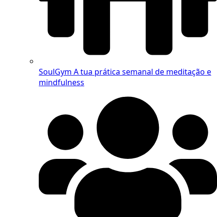
SoulGym
A tua prática semanal de meditação e
mindfulness