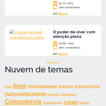
30 Jul, 2024
Sem comentários
em
Blogue
O poder de viver com
atenção plena
03 Mai, 2024
Sem comentários
em
Blogue
Seguintes
Nuvem de temas
Amor
Aprendizagem
Atenção
Atenção Plena
Alma
Autoconhecimento
Burnout
Celebração
Consciência
corpo
Contemplação
crenças