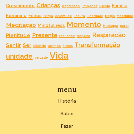
Crianças
Crescimento
Família
Depressão
Emoções
Escola
Feminino
Filhos
Força
Juventude
Leitura
Liberdade
Magia
Masculino
Momento
Meditação
Mindfulness
Mudança
parar
Respiração
Presente
Plenitude
realidade
respeito
Transformação
Sentir
Ser
Silêncio
sonhos
Stress
Vida
unidade
verdade
menu
História
Saber
Fazer