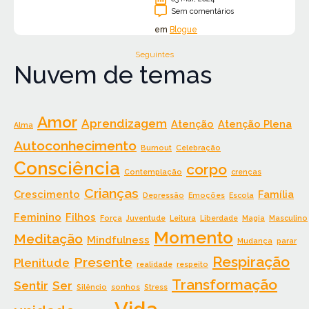
Sem comentários
em
Blogue
Seguintes
Nuvem de temas
Amor
Aprendizagem
Atenção
Atenção Plena
Alma
Autoconhecimento
Burnout
Celebração
Consciência
corpo
Contemplação
crenças
Crianças
Crescimento
Família
Depressão
Emoções
Escola
Feminino
Filhos
Força
Juventude
Leitura
Liberdade
Magia
Masculino
Momento
Meditação
Mindfulness
Mudança
parar
Respiração
Presente
Plenitude
realidade
respeito
Transformação
Sentir
Ser
Silêncio
sonhos
Stress