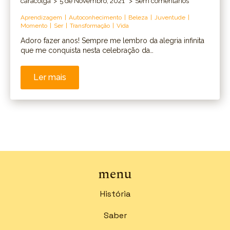
caracolga
5 de Novembro, 2021
Sem comentários
Aprendizagem
Autoconhecimento
Beleza
Juventude
Momento
Ser
Transformação
Vida
Adoro fazer anos! Sempre me lembro da alegria infinita
que me conquista nesta celebração da…
Ler mais
menu
História
Saber