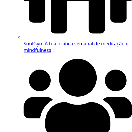
SoulGym
A tua prática semanal de meditação e
mindfulness