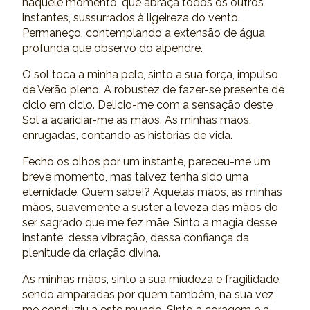
naquele momento, que abraça todos os outros
instantes, sussurrados à ligeireza do vento.
Permaneço, contemplando a extensão de água
profunda que observo do alpendre.
O sol toca a minha pele, sinto a sua força, impulso
de Verão pleno. A robustez de fazer-se presente de
ciclo em ciclo. Delicio-me com a sensação deste
Sol a acariciar-me as mãos. As minhas mãos,
enrugadas, contando as histórias de vida.
Fecho os olhos por um instante, pareceu-me um
breve momento, mas talvez tenha sido uma
eternidade. Quem sabe!? Aquelas mãos, as minhas
mãos, suavemente a suster a leveza das mãos do
ser sagrado que me fez mãe. Sinto a magia desse
instante, dessa vibração, dessa confiança da
plenitude da criação divina.
As minhas mãos, sinto a sua miudeza e fragilidade,
sendo amparadas por quem também, na sua vez,
me conduziu a este mundo. Sinto a coragem e a