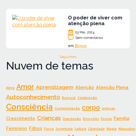
O poder de viver com
atenção plena
03 Mai, 2024
Sem comentários
em
Blogue
Seguintes
Nuvem de temas
Amor
Aprendizagem
Atenção
Atenção Plena
Alma
Autoconhecimento
Burnout
Celebração
Consciência
corpo
Contemplação
crenças
Crianças
Crescimento
Família
Depressão
Emoções
Escola
Feminino
Filhos
Força
Juventude
Leitura
Liberdade
Magia
Masculino