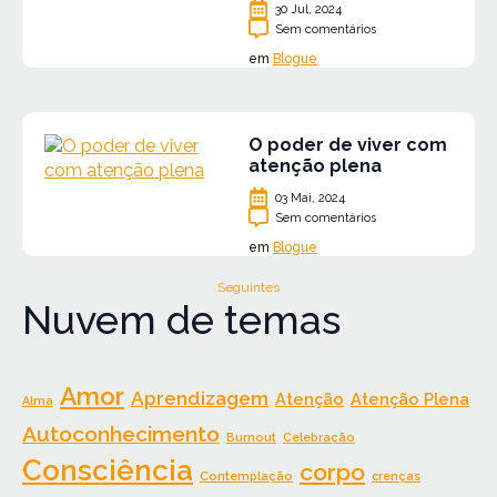
30 Jul, 2024
Sem comentários
em
Blogue
O poder de viver com
atenção plena
03 Mai, 2024
Sem comentários
em
Blogue
Seguintes
Nuvem de temas
Amor
Aprendizagem
Atenção
Atenção Plena
Alma
Autoconhecimento
Burnout
Celebração
Consciência
corpo
Contemplação
crenças