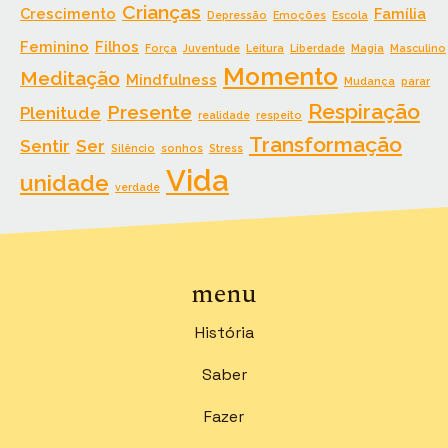
Crianças
Crescimento
Família
Depressão
Emoções
Escola
Feminino
Filhos
Força
Juventude
Leitura
Liberdade
Magia
Masculino
Momento
Meditação
Mindfulness
Mudança
parar
Respiração
Presente
Plenitude
realidade
respeito
Transformação
Sentir
Ser
Silêncio
sonhos
Stress
Vida
unidade
verdade
menu
História
Saber
Fazer