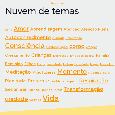
Seguintes
Nuvem de temas
Amor
Aprendizagem
Atenção
Atenção Plena
Alma
Autoconhecimento
Burnout
Celebração
Consciência
corpo
Contemplação
crenças
Crianças
Crescimento
Família
Depressão
Emoções
Escola
Feminino
Filhos
Força
Juventude
Leitura
Liberdade
Magia
Masculino
Momento
Meditação
Mindfulness
Mudança
parar
Respiração
Presente
Plenitude
realidade
respeito
Transformação
Sentir
Ser
Silêncio
sonhos
Stress
Vida
unidade
verdade