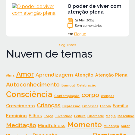
O poder de viver com
atenção plena
03 Mai, 2024
Sem comentários
em
Blogue
Seguintes
Nuvem de temas
Amor
Aprendizagem
Atenção
Atenção Plena
Alma
Autoconhecimento
Burnout
Celebração
Consciência
corpo
Contemplação
crenças
Crianças
Crescimento
Família
Depressão
Emoções
Escola
Feminino
Filhos
Força
Juventude
Leitura
Liberdade
Magia
Masculino
Momento
Meditação
Mindfulness
Mudança
parar