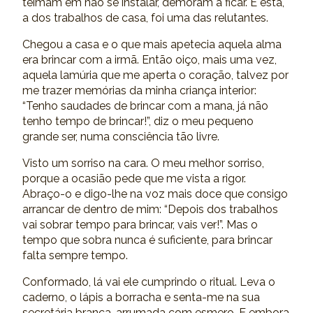
teimam em não se instalar, demoram a ficar. E esta,
a dos trabalhos de casa, foi uma das relutantes.
Chegou a casa e o que mais apetecia aquela alma
era brincar com a irmã. Então oiço, mais uma vez,
aquela lamúria que me aperta o coração, talvez por
me trazer memórias da minha criança interior:
“Tenho saudades de brincar com a mana, já não
tenho tempo de brincar!”, diz o meu pequeno
grande ser, numa consciência tão livre.
Visto um sorriso na cara. O meu melhor sorriso,
porque a ocasião pede que me vista a rigor.
Abraço-o e digo-lhe na voz mais doce que consigo
arrancar de dentro de mim: “Depois dos trabalhos
vai sobrar tempo para brincar, vais ver!”. Mas o
tempo que sobra nunca é suficiente, para brincar
falta sempre tempo.
Conformado, lá vai ele cumprindo o ritual. Leva o
caderno, o lápis a borracha e senta-me na sua
secretária branca, arrumada com esmero. E embora