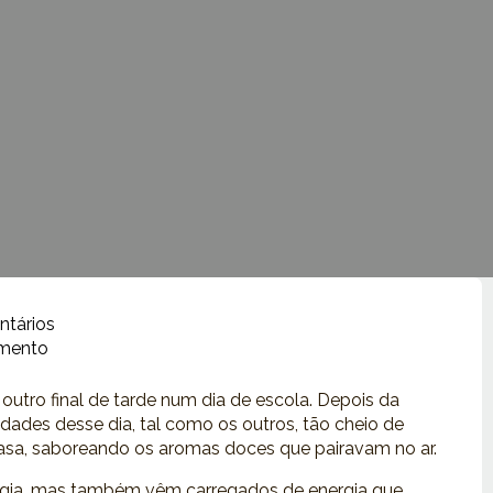
tários
amento
outro final de tarde num dia de escola. Depois da
dades desse dia, tal como os outros, tão cheio de
sa, saboreando os aromas doces que pairavam no ar.
magia, mas também vêm carregados de energia que