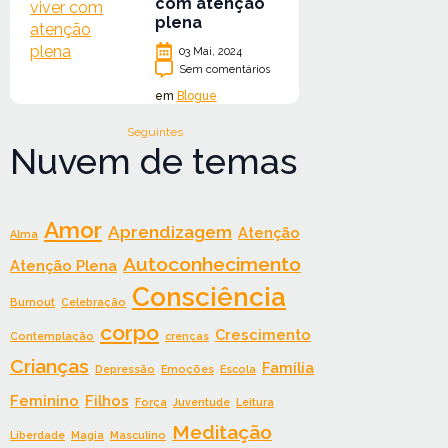
com atenção
plena
03 Mai, 2024
Sem comentários
em
Blogue
Seguintes
Nuvem de temas
Amor
Aprendizagem
Atenção
Alma
Autoconhecimento
Atenção Plena
Consciência
Burnout
Celebração
corpo
Crescimento
Contemplação
crenças
Crianças
Família
Depressão
Emoções
Escola
Feminino
Filhos
Força
Juventude
Leitura
Meditação
Liberdade
Magia
Masculino