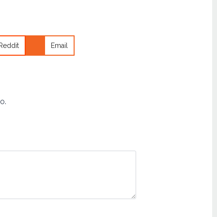
Reddit
Email
o.