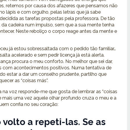
vezes, retemos por causa dos afazeres que pensamos não
 lápis e com orgulho, pelas letras que já sabe
 decidida as tarefas propostas pela professora. De tão
a da cadeira num impulso, sem que a sua mente tenha
ntecer. Neste reboliço o corpo reage antes da mente e
ceu já estou sobressaltada com o pedido tão familiar…
 salta acelerado e sem pedir licença já está alerta.
nça procura o meu conforto. No melhor que sei dar,
 com acontecimentos positivos. Numa tentativa de
ndo estar a dar um conselho prudente, partilho que
quecer as “coisas más”.
 na voz responde-me que gosta de lembrar as “coisas
e mais uma vez aquele olhar profundo cruza o meu e a
uem confia no seu coração:
volto a repeti-las. Se as