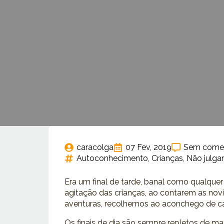
caracolga
07 Fev, 2019
Sem comen
Autoconhecimento
Crianças
Não julg
Era um final de tarde, banal como qualquer 
agitação das crianças, ao contarem as novi
aventuras, recolhemos ao aconchego de ca
Os finais de dia são sempre repletos de 